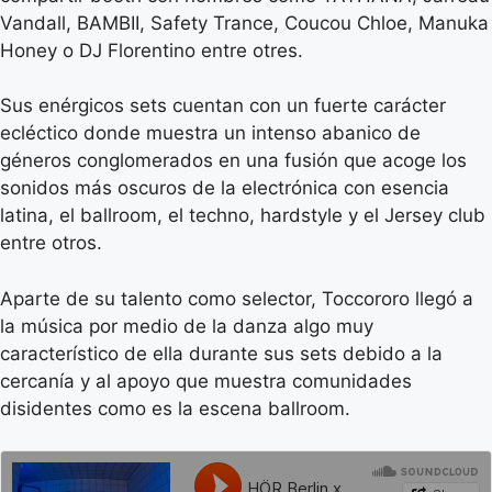
Vandall, BAMBII, Safety Trance, Coucou Chloe,
Manuka
Honey o DJ Florentino entre otres.
Sus en
é
rgicos sets cuentan con un fuerte carácter
ecl
é
ctico donde muestra un intenso abanico de
g
é
neros conglomerados en una fusión que acoge los
sonidos más oscuros de la electrónica con esencia
latina, el ballroom, el techno, hardstyle y el Jersey club
entre otros.
Aparte de su talento como selector, Toccororo llegó
a
la
música por medio de la danza algo muy
caracterí
stico de
ella durante sus sets debido a la
cercanía y al apoyo que muestra comunidades
disidentes como es la escena ballroom.